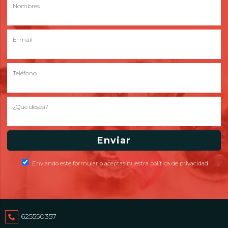
Nombres
E-mail
Teléfono
¿Qué desea?
Enviando este formulario aceptas nuestra política de privacidad
625550357