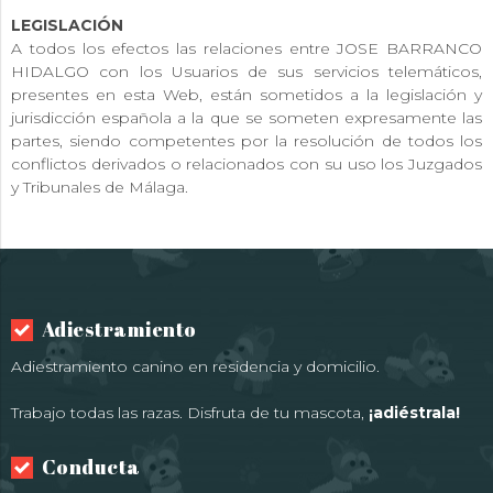
LEGISLACIÓN
A todos los efectos las relaciones entre JOSE BARRANCO
HIDALGO con los Usuarios de sus servicios telemáticos,
presentes en esta Web, están sometidos a la legislación y
jurisdicción española a la que se someten expresamente las
partes, siendo competentes por la resolución de todos los
conflictos derivados o relacionados con su uso los Juzgados
y Tribunales de Málaga.
Adiestramiento
Adiestramiento canino en residencia y domicilio.
Trabajo todas las razas. Disfruta de tu mascota,
¡adiéstrala!
Conducta