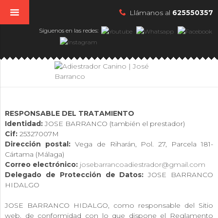
Llámanos al
625550357
Síguenos en las redes:
RESPONSABLE DEL TRATAMIENTO
Identidad:
JOSE BARRANCO (también el prestador)
Cif:
25327007M
Dirección postal:
Vega de Riharán, Pol. 27, Parcela 181-
Cártama (Málaga)
Correo electrónico:
josebarrancoadiestrador@gmail.com
Delegado de Protección de Datos:
JOSE BARRANCO
HIDALGO
JOSE BARRANCO HIDALGO, como responsable del Sitio
web, de conformidad con lo que dispone el Reglamento