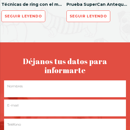
Técnicas de ring con el maestro Raúl Lison
Prueba SuperCan Antequera
SEGUIR LEYENDO
SEGUIR LEYENDO
Déjanos tus datos para
informarte
Nombres
E-mail
Teléfono